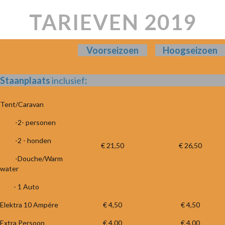
TARIEVEN 2019
Voorseizoen
Hoogseizoen
Staanplaats
inclusief
:
Tent/Caravan
-2- personen
-2 - honden
€ 21,50
€ 26,50
-Douche/Warm
water
- 1 Auto
Elektra 10 Ampére
€ 4,50
€ 4,50
Extra Persoon
€ 4,00
€ 4,00